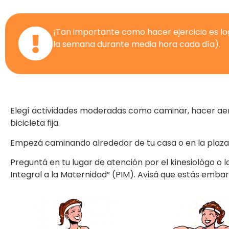
¡Tan importante como hacer ejercicio es lo
la semana durante media hora cada día).
Elegí actividades moderadas como caminar, hacer aeró
bicicleta fija.
Empezá caminando alrededor de tu casa o en la plaza 
Preguntá en tu lugar de atención por el kinesiológo o
Integral a la Maternidad” (PIM). Avisá que estás emb