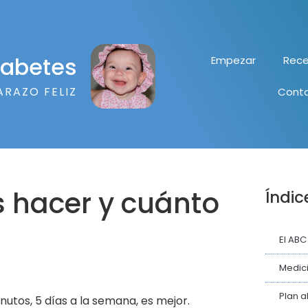
diabetes
Empezar
Rece
ARAZO FELIZ
Cont
s hacer y cuánto
Índic
El ABC
Medici
Plan a
nutos, 5 días a la semana, es mejor.