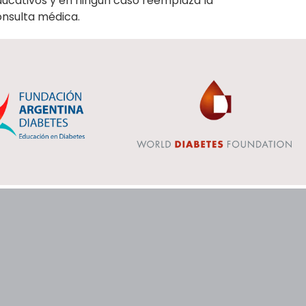
ucativos y en ningún caso reemplaza la
onsulta médica.