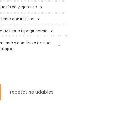
dad física y ejercicio
iento con insulina
de azúcar o hipoglucemia
imiento y comienzo de una
 etapa
recetas saludables