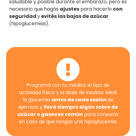
saludable y posible durante el embarazo, pero es
necesario que hagás
ajustes
para hacerlo
con
seguridad
y
evités las bajas de azúcar
(hipoglucemias).
Programá con tu médico el tipo de
actividad física y la dosis de insulina. Medí
la glucemia
antes de cada sesión
de
ejercicio y
llevá siempre algún sobre de
azúcar o gaseosa común
para consumir
en caso de que tengas una hipoglucemia.