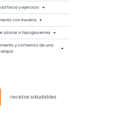
dad física y ejercicio
iento con insulina
de azúcar o hipoglucemia
imiento y comienzo de una
 etapa
recetas saludables