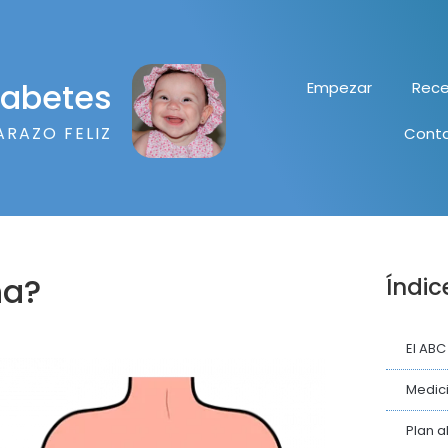
diabetes
Empezar
Rece
ARAZO FELIZ
Cont
na?
Índic
El ABC
Medici
Plan a