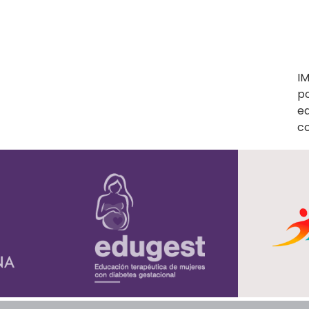
I
po
ed
c