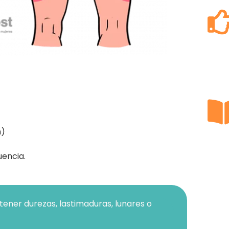
m)
uencia.
tener durezas, lastimaduras, lunares o