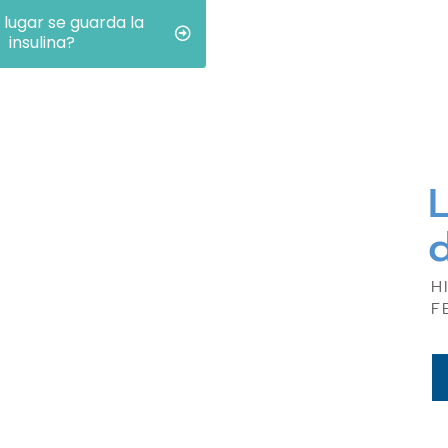
 lugar se guarda la
insulina?
L
H
F