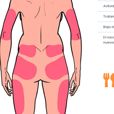
Activi
Tratam
Baja 
El nac
nueva