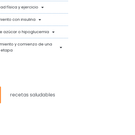
dad física y ejercicio
iento con insulina
de azúcar o hipoglucemia
imiento y comienzo de una
 etapa
recetas saludables