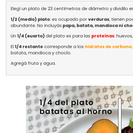
Elegí un plato de 23 centímetros de diámetro y
dividilo 
1/2 (medio) plato
: es ocupado por
verduras
, tienen p
abundante. No incluyás
papa, batata, mandioca ni cho
Un
1/4 (
c
uarto)
del plato es para las
proteínas
:
huevos,
El
1/4 restante
corresponde a los
hidratos de carbono
,
batata, mandioca y choclo.
Agregá fruta y agua.