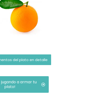
mentos del plato en detalle
a jugando a armar tu
plato!