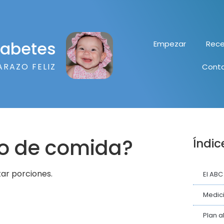
diabetes
Empezar
Rece
ARAZO FELIZ
Cont
o de comida?
Índic
ar porciones.
El ABC
Medici
Plan a