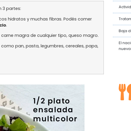
Activi
en 3 partes:
ocos hidratos y muchas fibras. Podés comer
Tratam
clo
.
Baja 
 carne magra de cualquier tipo, queso magro.
El nac
como pan, pasta, legumbres, cereales, papa,
nueva