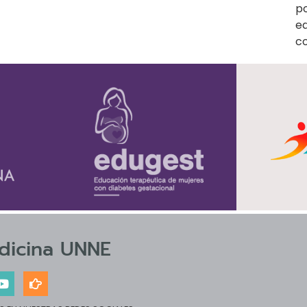
po
ed
c
dicina UNNE