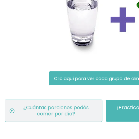
Clic aquí para ver cada grupo de ali
¿Cuántas porciones podés
¡Practic
comer por día?