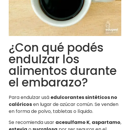
¿Con qué podés
endulzar los
alimentos durante
el embarazo?
Para endulzar usá
edulcorantes sintéticos no
calóricos
en lugar de azúcar común. Se venden
en forma de polvo, tabletas o líquido.
Se recomienda usar
acesulfamo K
,
aspartamo
,
estevia
o
sucralosa
por ser seguros en el