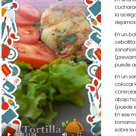
cucharad
la acelg
dejamos 
En un bo
cebollita
zanahori
(previam
puede ag
En un sa
colocar 
controla
abajo ha
(puede es
En ese m
tomamos 
sobre la 