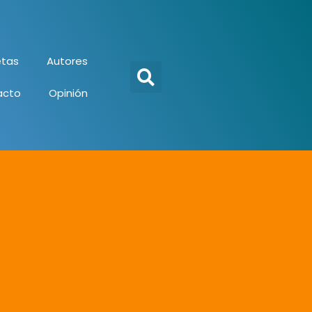
tas
Autores
acto
Opinión