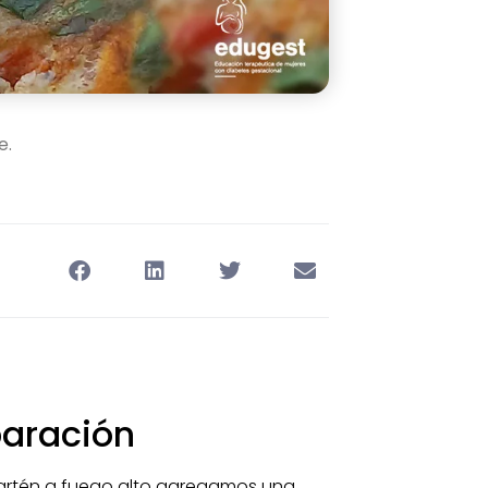
e.
paración
artén a fuego alto agregamos una