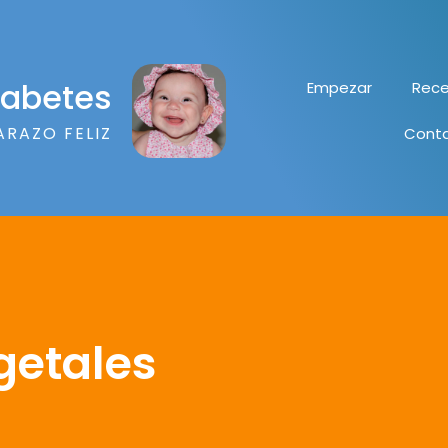
diabetes
Empezar
Rece
ARAZO FELIZ
Cont
egetales