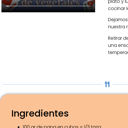
plato y 
cocinar l
Dejamos 
nuestra r
Retirar d
una ensa
tempera
Ingredientes
100 gr de papa en cubos = 1/3 taza