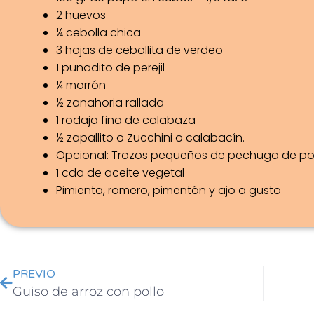
2 huevos
¼ cebolla chica
3 hojas de cebollita de verdeo
1 puñadito de perejil
¼ morrón
½ zanahoria rallada
1 rodaja fina de calabaza
½ zapallito o Zucchini o calabacín.
Opcional: Trozos pequeños de pechuga de po
1 cda de aceite vegetal
Pimienta, romero, pimentón y ajo a gusto
PREVIO
Guiso de arroz con pollo